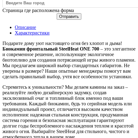
Страница где расположена форма
Отправить
Описание
Характеристики
Подарите дому уют настоящего огня без хлопот и дыма!
Биокамин фронтальный SteelHeat ONE 700
– это элегантное
и современное решение, использующее экологичное
биотопливо для создания потрясающей игры живого пламени.
Мы предлагаем широкий выбор стандартных габаритов. Не
уверены в размере? Наши опытные менеджеры помогут вам
сделать правильный выбор, учтя все особенности установки.
Стремитесь к уникальности? Мы делаем камины на заказ –
реализуйте любую дизайнерскую задумку, создав
эксклюзивный очаг и топливный блок именно под ваши
требования. Каждый биокамин, будь то серийная модель или
индивидуальный проект, отличается высоким качеством
исполнения: надежная стальная конструкция, продуманная
система горения и безопасная эксплуатация гарантируют
долгие годы беспроблемного наслаждения теплом и красотой
живого огня. Выбирайте SteelHeat для стильного, чистого и
атмосферного тепла в вашем доме.