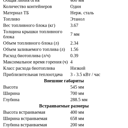
Общая линия огня
400 мм
Количество контейнеров
Один
Материал ТБ
Нерж. сталь
Топливо
Этанол
Вес топливного блока (кг)
3.67
Толщина крышки топливного
7 мм
блока
Объем топливного блока (л)
2.34
Объем заливаемого топлива (л)
1.56
Расход биотоплива (л/ч)
0.39
Максимальное время горения (ч)
4
Класс расхода биотоплива
Низкий
Приблизительная теплоотдача
3 - 3.5 кВт / час
Внешние габариты
Высота
545 мм
Ширина
700 мм
Глубина
288.5 мм
Встраиваемые размеры
Высота встраиваемая
400 мм
Ширина встраиваемая
658 мм
Глубина встраиваемая
200 мм