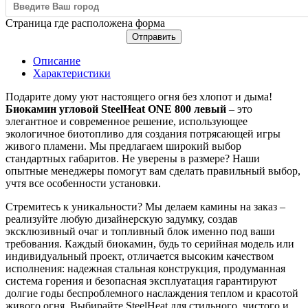
Страница где расположена форма
Отправить
Описание
Характеристики
Подарите дому уют настоящего огня без хлопот и дыма!
Биокамин угловой SteelHeat ONE 800 левый
– это
элегантное и современное решение, использующее
экологичное биотопливо для создания потрясающей игры
живого пламени. Мы предлагаем широкий выбор
стандартных габаритов. Не уверены в размере? Наши
опытные менеджеры помогут вам сделать правильный выбор,
учтя все особенности установки.
Стремитесь к уникальности? Мы делаем камины на заказ –
реализуйте любую дизайнерскую задумку, создав
эксклюзивный очаг и топливный блок именно под ваши
требования. Каждый биокамин, будь то серийная модель или
индивидуальный проект, отличается высоким качеством
исполнения: надежная стальная конструкция, продуманная
система горения и безопасная эксплуатация гарантируют
долгие годы беспроблемного наслаждения теплом и красотой
живого огня. Выбирайте SteelHeat для стильного, чистого и