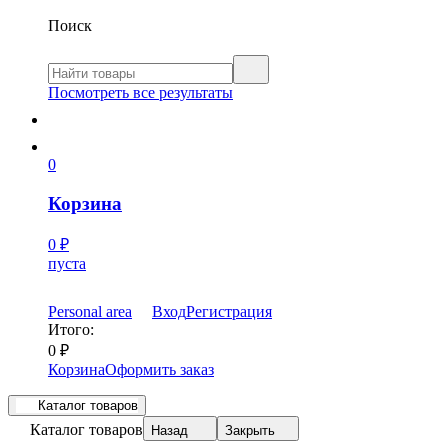
Поиск
Посмотреть все результаты
0
Корзина
0
₽
пуста
Personal area
Вход
Регистрация
Итого:
0
₽
Корзина
Оформить заказ
Каталог товаров
Каталог товаров
Назад
Закрыть