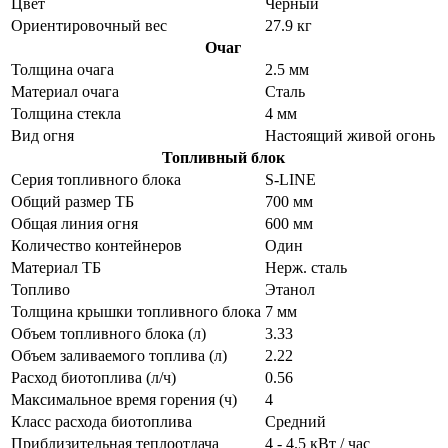
Цвет
Чёрный
Ориентировочный вес
27.9 кг
Очаг
Толщина очага
2.5 мм
Материал очага
Сталь
Толщина стекла
4 мм
Вид огня
Настоящий живой огонь
Топливный блок
Серия топливного блока
S-LINE
Общий размер ТБ
700 мм
Общая линия огня
600 мм
Количество контейнеров
Один
Материал ТБ
Нерж. сталь
Топливо
Этанол
Толщина крышки топливного блока
7 мм
Объем топливного блока (л)
3.33
Объем заливаемого топлива (л)
2.22
Расход биотоплива (л/ч)
0.56
Максимальное время горения (ч)
4
Класс расхода биотоплива
Средний
Приблизительная теплоотдача
4 - 4.5 кВт / час