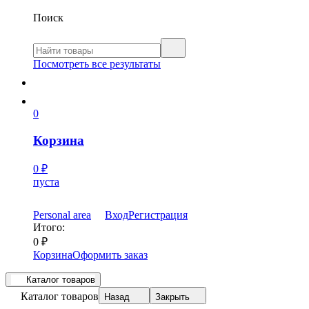
Поиск
Посмотреть все результаты
0
Корзина
0
₽
пуста
Personal area
Вход
Регистрация
Итого:
0
₽
Корзина
Оформить заказ
Каталог товаров
Каталог товаров
Назад
Закрыть