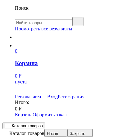
Поиск
Посмотреть все результаты
0
Корзина
0
₽
пуста
Personal area
Вход
Регистрация
Итого:
0
₽
Корзина
Оформить заказ
Каталог товаров
Каталог товаров
Назад
Закрыть