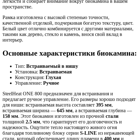
легкости и собирает внимание вокруг биокамина в вашем
пространстве.
Рамка изготовлена с высокой степенью точности,
качественной отделкой, подчеркивая богатую текстуру, цвет.
Белый цвет отлично комбинируется с другими материалами,
такими как дерево, стекло и камень, внося свой вклад в
интерьер.
Основные характеристики биокамина:
Тип:
Встраиваемый в нишу
Установка:
Встраиваемая
Конструкция:
Глухая
Управление:
Ручное
SteelHeat ONE 800 предназначен для встраивания и
предлагает ручное управление. Его размеры хорошо подходят
для ниши: встраиваемая высота составляет
395 мм
,
встраиваемая ширина —
645 мм
, а встраиваемая глубина —
158 мм
. Этот биокамин изготовлен из прочной
стали
толщиной
2.5 мм
, что гарантирует его долговечность и
надежность. Ощутите тепло настоящего живого огня
благодаря топливному блоку серии
S-LINE
из нержавеющей
стали, который обеспечивает длину пламени в
400 мм
и