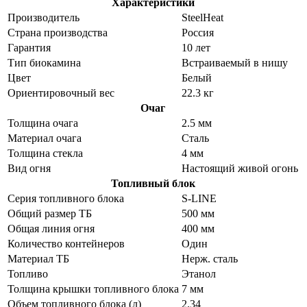
Характеристики
Производитель
SteelHeat
Страна производства
Россия
Гарантия
10 лет
Тип биокамина
Встраиваемый в нишу
Цвет
Белый
Ориентировочный вес
22.3 кг
Очаг
Толщина очага
2.5 мм
Материал очага
Сталь
Толщина стекла
4 мм
Вид огня
Настоящий живой огонь
Топливный блок
Серия топливного блока
S-LINE
Общий размер ТБ
500 мм
Общая линия огня
400 мм
Количество контейнеров
Один
Материал ТБ
Нерж. сталь
Топливо
Этанол
Толщина крышки топливного блока
7 мм
Объем топливного блока (л)
2.34